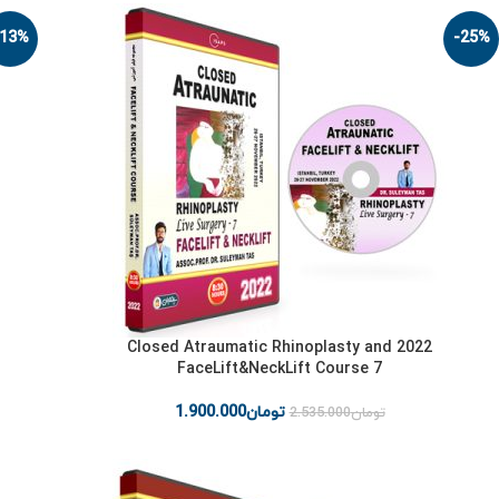
-13%
-25%
2022 Closed Atraumatic Rhinoplasty and
FaceLift&NeckLift Course 7
تومان
1.900.000
تومان
2.535.000