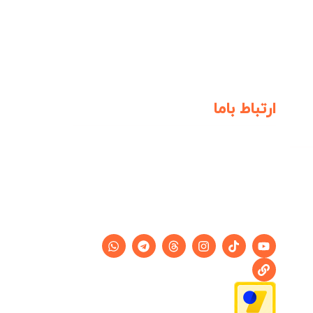
ارتباط باما
آدرس: تهران، میدان سبلان
شماره: 09127941148
پشتیبانی تلگرام : @Simabaan_admin
ساعت کاری: ساعات کاری : شنبه تا پنج
شنبه از ساعت 8 تا 18