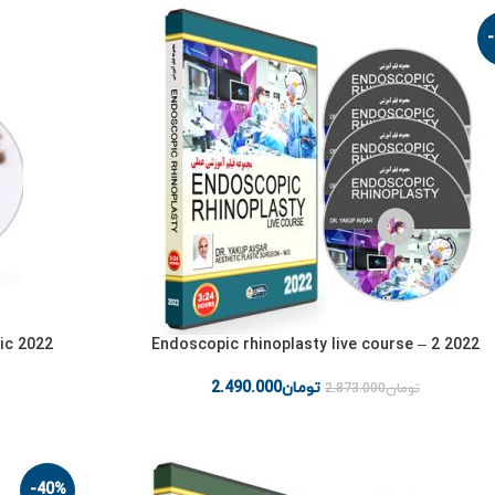
ic
2022 Endoscopic rhinoplasty live course – 2
تومان
2.490.000
تومان
2.873.000
-40%