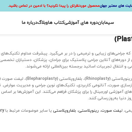
ایت های معتبر جهان
محصول موردنظرتان را پیدا نکردید؟ با ادمین در تماس باشید.
سیمابان
دوره های آموزشی
کتاب ها
وبلاگ
درباره ما
ین شاخه‌های پزشکی است که جراحی‌های زیبایی و ترمیمی را در بر می‌گیرد. پیشرفت مداوم 
از دوره‌های آنلاین جراحی پلاستیک برای جراحان، پزشکان، دستیاران تخصصی
 انتقال تجربیات اساتید برجسته بین‌المللی ارائه می‌شوند.
لیفت صورت (Facelift)،
 چربی (Fat Grafting)، جراحی‌های ترمیمی، بازسازی صورت، آناتومی کاربردی، تکنیک‌های نوین جراحی و م
وهای آموزشی اورجینال را برای پزشکان فراهم می‌کنند. این آموزش‌ها بر اساس
 دنیا به‌روزرسانی کنند.
می، ل
یفت صورت
،
رینوپلاستی
،
بلفاروپلاستی
یا سایر موضوعات مرتبط با
ery